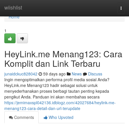
Home
wiishlist
Togg
navi
Home
1
HeyLink.me Menang123: Cara
Komplit dan Link Terbaru
junaidckuc828042
59 days ago
News
Discuss
Ingin mengoptimalkan performa profil media sosial Anda?
HeyLink.me Menang123 hadir sebagai solusi untuk
menyederhanakan proses berbagi tautan penting kepada
pengikut Anda. Panduan ini akan membahas secara
https://jemimaxspl042136.idblogz.com/42027684/heylink-me-
menang123-cara-detail-dan-url-terupdate
Comments
Who Upvoted