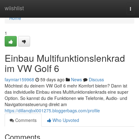
Home
wiishlist
Togg
navi
Home
1
Einbau Multifunktionslenkrad
im VW Golf 6
faymiar159968
59 days ago
News
Discuss
Möchtest du deinem VW Golf 6 mehr Komfort bieten? Dann ist
das individuelle Einbau eines Multifunktionslenkrads eine super
Option. So kannst du die Funktionen wie Telefonie, Audio- und
Navigationssteuerung direkt am
https://dillanqbxl001275.bloggerbags.com/profile
Comments
Who Upvoted
Comments