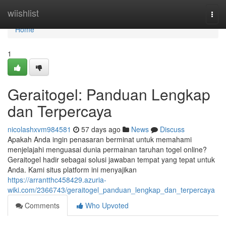
Home
wiishlist
Togg
navi
Home
1
Geraitogel: Panduan Lengkap
dan Terpercaya
nicolashxvm984581
57 days ago
News
Discuss
Apakah Anda ingin penasaran berminat untuk memahami
menjelajahi menguasai dunia permainan taruhan togel online?
Geraitogel hadir sebagai solusi jawaban tempat yang tepat untuk
Anda. Kami situs platform ini menyajikan
https://arrantthc458429.azuria-
wiki.com/2366743/geraitogel_panduan_lengkap_dan_terpercaya
Comments
Who Upvoted