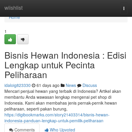
Home
wiishlist
Togg
navi
Home
1
Bisnis Hewan Indonesia : Edisi
Lengkap untuk Pecinta
Peliharaan
idaloig823330
61 days ago
News
Discuss
Mencari penjual hewan yang terbaik di Indonesia? Artikel akan
membantu Anda wawasan lengkap mengenai pet shop di
Indonesia. Kami akan membahas jenis pernak-pernik hewan
peliharaan, seperti pakan burung,
https://digibookmarks.com/story21403314/bisnis-hewan-
indonesia-panduan-lengkap-untuk-pemilik-peliharaan
Comments
Who Upvoted