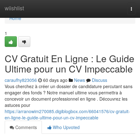
Home
wiishlist
Togg
navi
Home
1
CV Gratuit En Ligne : Le Guide
Ultime pour un CV Impeccable
caraufhy823056
60 days ago
News
Discuss
Vous cherchez à créer un dossier de candidature percutant sans
engager des fonds ? Notre manuel ultime vous permettra à
concevoir un document professionnel en ligne . Découvrez les
astuces pour
https://arranowim270085.digiblogbox.com/66041576/cv-gratuit-
en-ligne-le-guide-ultime-pour-un-cv-impeccable
Comments
Who Upvoted