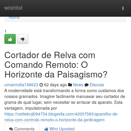
Home
wiishlist
Togg
navi
Home
1
Cortador de Relva com
Comando Remoto: O
Horizonte da Paisagismo?
umairmdta748623
62 days ago
News
Discuss
A modernidade está transformando a forma como cuidamos dos
nossos gramados. Imagine facilmente manusear seu cortador de
grama de qual lugar, sem necesitar se arriscar da aparato. Esta
vantagem, impulsionada por
https://nettieknji094754.blogsvila.com/42007583/aparelho-de-
relva-com-controle-remoto-o-horizonte-da-jardinagem
Comments
Who Upvoted