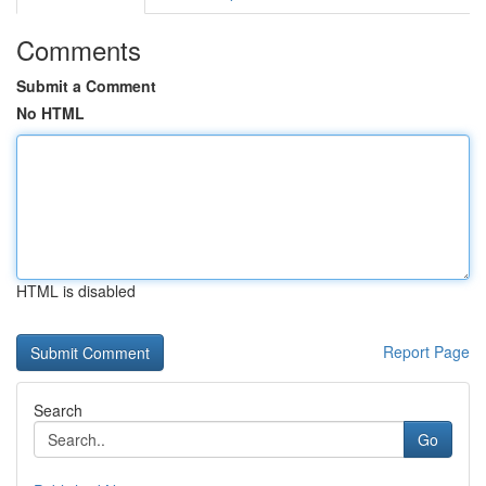
Comments
Submit a Comment
No HTML
HTML is disabled
Report Page
Search
Go