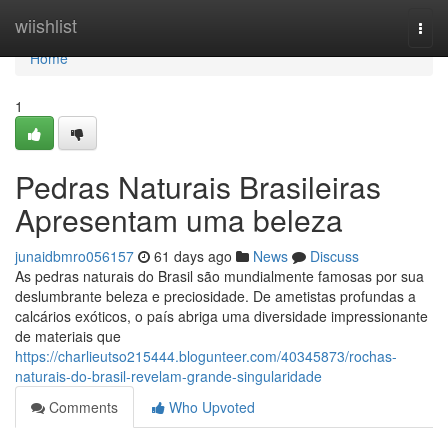
Home
wiishlist
Togg
navi
Home
1
Pedras Naturais Brasileiras
Apresentam uma beleza
junaidbmro056157
61 days ago
News
Discuss
As pedras naturais do Brasil são mundialmente famosas por sua
deslumbrante beleza e preciosidade. De ametistas profundas a
calcários exóticos, o país abriga uma diversidade impressionante
de materiais que
https://charlieutso215444.blogunteer.com/40345873/rochas-
naturais-do-brasil-revelam-grande-singularidade
Comments
Who Upvoted