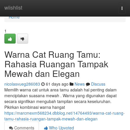
Home
wiishlist
Togg
navi
Home
1
Warna Cat Ruang Tamu:
Rahasia Ruangan Tampak
Mewah dan Elegan
nicolasvueg286083
61 days ago
News
Discuss
Memilih warna cat untuk area tamu adalah hal penting dalam
menciptakan suasana mewah . Warna yang digunakan dapat
secara signifikan mengubah tampilan secara keseluruhan.
Pikirkan kombinasi warna hangat
https://marcmexm568234.dbblog.net/14764493/warna-cat-ruang-
tamu-rahasia-ruangan-tampak-mewah-dan-elegan
Comments
Who Upvoted