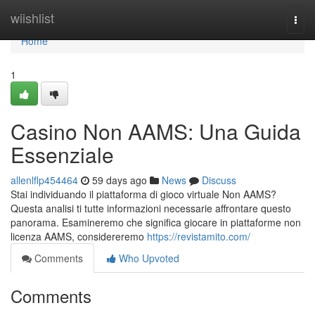
Home
wiishlist
Togg
navi
Home
1
Casino Non AAMS: Una Guida
Essenziale
allenlflp454464
59 days ago
News
Discuss
Stai individuando il piattaforma di gioco virtuale Non AAMS?
Questa analisi ti tutte informazioni necessarie affrontare questo
panorama. Esamineremo che significa giocare in piattaforme non
licenza AAMS, considereremo
https://revistamito.com/
Comments
Who Upvoted
Comments