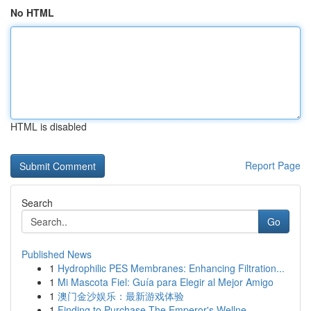
No HTML
HTML is disabled
Report Page
Search
Go
Published News
1
Hydrophilic PES Membranes: Enhancing Filtration...
1
Mi Mascota Fiel: Guía para Elegir al Mejor Amigo
1
澳门金沙娱乐：最新游戏体验
1
Finding to Purchase The Emperor's Wellne...