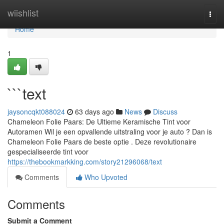
Home
wiishlist
Togg
navi
Home
1
```text
jaysoncqkt088024
63 days ago
News
Discuss
Chameleon Folie Paars: De Ultieme Keramische Tint voor
Autoramen Wil je een opvallende uitstraling voor je auto ? Dan is
Chameleon Folie Paars de beste optie . Deze revolutionaire
gespecialiseerde tint voor
https://thebookmarkking.com/story21296068/text
Comments
Who Upvoted
Comments
Submit a Comment