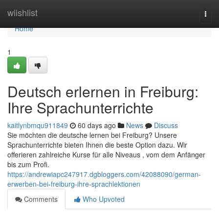
Home
wiishlist
Togg
navi
Home
1
Deutsch erlernen in Freiburg:
Ihre Sprachunterrichte
kaitlynbmqu911849
60 days ago
News
Discuss
Sie möchten die deutsche lernen bei Freiburg? Unsere
Sprachunterrichte bieten Ihnen die beste Option dazu. Wir
offerieren zahlreiche Kurse für alle Niveaus , vom dem Anfänger
bis zum Profi.
https://andrewiapc247917.dgbloggers.com/42088090/german-
erwerben-bei-freiburg-ihre-sprachlektionen
Comments
Who Upvoted