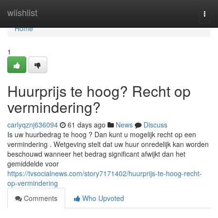
Home
wiishlist
Togg
navi
Home
1
Huurprijs te hoog? Recht op
vermindering?
carlyqznj636094
61 days ago
News
Discuss
Is uw huurbedrag te hoog ? Dan kunt u mogelijk recht op een
vermindering . Wetgeving stelt dat uw huur onredelijk kan worden
beschouwd wanneer het bedrag significant afwijkt dan het
gemiddelde voor
https://tvsocialnews.com/story7171402/huurprijs-te-hoog-recht-
op-vermindering
Comments
Who Upvoted