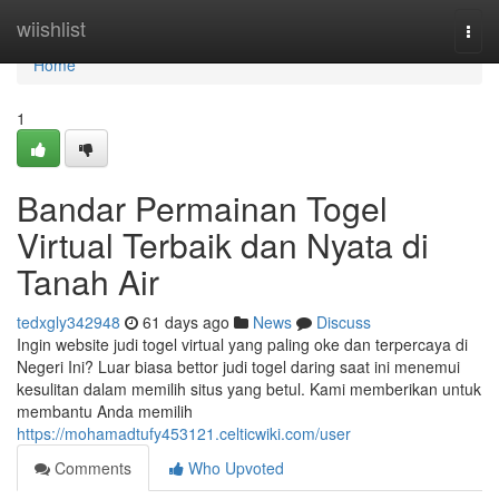
Home
wiishlist
Togg
navi
Home
1
Bandar Permainan Togel
Virtual Terbaik dan Nyata di
Tanah Air
tedxgly342948
61 days ago
News
Discuss
Ingin website judi togel virtual yang paling oke dan terpercaya di
Negeri Ini? Luar biasa bettor judi togel daring saat ini menemui
kesulitan dalam memilih situs yang betul. Kami memberikan untuk
membantu Anda memilih
https://mohamadtufy453121.celticwiki.com/user
Comments
Who Upvoted