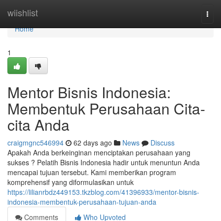
Home
wiishlist
Togg
navi
Home
1
Mentor Bisnis Indonesia:
Membentuk Perusahaan Cita-
cita Anda
craigmgnc546994
62 days ago
News
Discuss
Apakah Anda berkeinginan menciptakan perusahaan yang
sukses ? Pelatih Bisnis Indonesia hadir untuk menuntun Anda
mencapai tujuan tersebut. Kami memberikan program
komprehensif yang diformulasikan untuk
https://lilianrbdz449153.tkzblog.com/41396933/mentor-bisnis-
indonesia-membentuk-perusahaan-tujuan-anda
Comments
Who Upvoted