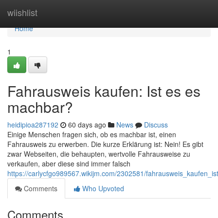
Home
wiishlist
Home
1
Fahrausweis kaufen: Ist es es
machbar?
heidipioa287192
60 days ago
News
Discuss
Einige Menschen fragen sich, ob es machbar ist, einen
Fahrausweis zu erwerben. Die kurze Erklärung ist: Nein! Es gibt
zwar Webseiten, die behaupten, wertvolle Fahrausweise zu
verkaufen, aber diese sind immer falsch
https://carlycfgo989567.wikijm.com/2302581/fahrausweis_kaufen_
Comments
Who Upvoted
Comments