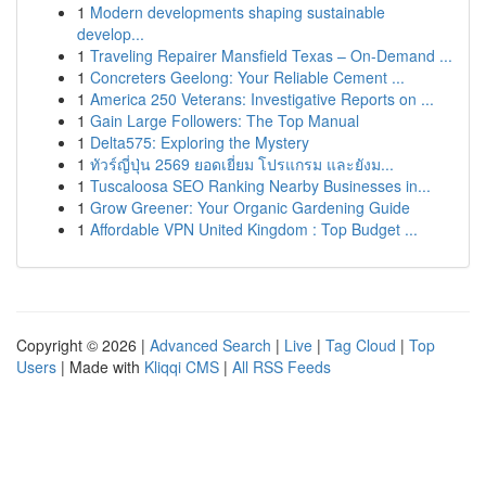
1
Modern developments shaping sustainable
develop...
1
Traveling Repairer Mansfield Texas – On-Demand ...
1
Concreters Geelong: Your Reliable Cement ...
1
America 250 Veterans: Investigative Reports on ...
1
Gain Large Followers: The Top Manual
1
Delta575: Exploring the Mystery
1
ทัวร์ญี่ปุ่น 2569 ยอดเยี่ยม โปรแกรม และยังม...
1
Tuscaloosa SEO Ranking Nearby Businesses in...
1
Grow Greener: Your Organic Gardening Guide
1
Affordable VPN United Kingdom : Top Budget ...
Copyright © 2026 |
Advanced Search
|
Live
|
Tag Cloud
|
Top
Users
| Made with
Kliqqi CMS
|
All RSS Feeds