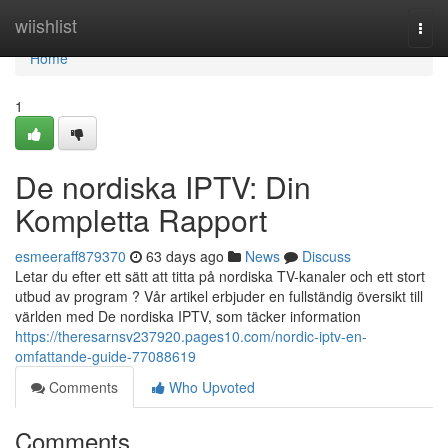
Home
wiishlist
Togg
navi
Home
1
De nordiska IPTV: Din
Kompletta Rapport
esmeeraff879370
63 days ago
News
Discuss
Letar du efter ett sätt att titta på nordiska TV-kanaler och ett stort
utbud av program ? Vår artikel erbjuder en fullständig översikt till
världen med De nordiska IPTV, som täcker information
https://theresarnsv237920.pages10.com/nordic-iptv-en-
omfattande-guide-77088619
Comments
Who Upvoted
Comments