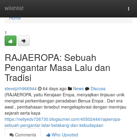
Home
wiishlist
Togg
navi
Home
1
RAJAEROPA: Sebuah
Pengantar Masa Lalu dan
Tradisi
stevejzrh966944
64 days ago
News
Discuss
{RAJAEROPA, yaitu Kerajaan Eropa, menyajikan tinjauan unik
mengenai perkembangan peradaban Benua Eropa . Dari era
awal , pembahasan tersebut mengeksplorasi dengan meninjau
sejarah serta kaya
https://neilyedv726730.blogsumer.com/40502444/rajaeropa-
sebuah-pengantar-latar-belakang-dan-kebudayaan
Comments
Who Upvoted