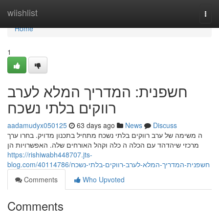
Home
wiishlist
Togg
navi
Home
1
חשפנית: המדריך המלא לערב
רווקים בלתי נשכח
aadamudyx050125
63 days ago
News
Discuss
ה משימה של ערב רווקים בלתי נשכח מתחיל בתכנון מדויק. בחרו ערך
מרכזי שיהדהד עם הכלה ה כלה וקהל האורחים שלה. האפשרויות הן
https://rishiwabh448707.jts-
blog.com/40114786/חשפנית-המדריך-המלא-לערב-רווקים-בלתי-נשכח
Comments
Who Upvoted
Comments