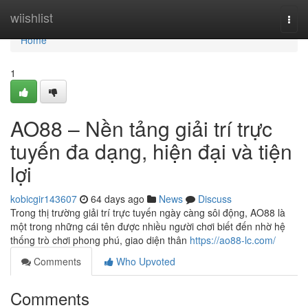
Home
wiishlist
Togg
navi
Home
1
AO88 – Nền tảng giải trí trực
tuyến đa dạng, hiện đại và tiện
lợi
kobicgir143607
64 days ago
News
Discuss
Trong thị trường giải trí trực tuyến ngày càng sôi động, AO88 là
một trong những cái tên được nhiều người chơi biết đến nhờ hệ
thống trò chơi phong phú, giao diện thân
https://ao88-lc.com/
Comments
Who Upvoted
Comments