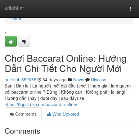
Home
wiishlist
Togg
navi
Home
1
Chơi Baccarat Online: Hướng
Dẫn Chi Tiết Cho Người Mới
aoifetphj852065
64 days ago
News
Discuss
Bạn | Bạn là | Là người) mới bắt đầu {chơi | tham gia | làm quen)
với baccarat online ? Đừng | Không cần | Không phải) lo lắng!
Hướng dẫn {này | dưới đây | sau đây) sẽ
https://ttgpst.uk.com/baccarat-online/
Comments
Who Upvoted
Comments