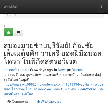
Home
wiishlist
Togg
navi
Home
1
สมองมวยซ้ายบุรีรัมย์! ก้องชัย
เล็งเผด็จศึก วาเลรี ยอดฝีมือมอล
โดวา ในพิกัดสตรอว์เวต
amieavfa107291
64 days ago
News
Discuss
การรวมตัวของขุนพลนักชกคุณภาพเพื่อประกาศศักดาศิลปะการต่อสู้
ระดับโลก ในยุคที
https://majawilx066234.blogdemls.com/41343994/ซอฟต-พาวเวอร-
ขย-บโลก-ส-องโปรแกรม-one-ล-มพ-น-157-ว-นท-5-ม-ย-2569-ขนท-
พมวยไทยระด-บโลก
Comments
Who Upvoted