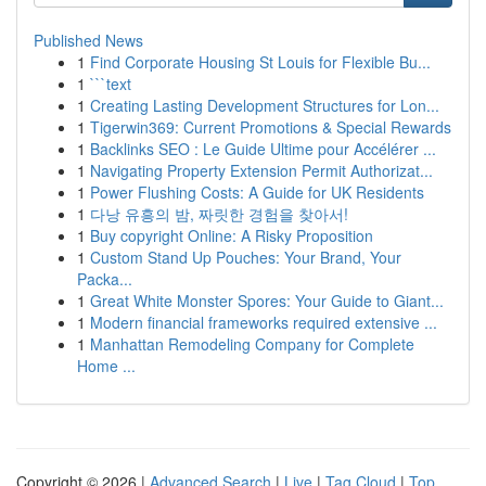
Published News
1
Find Corporate Housing St Louis for Flexible Bu...
1
```text
1
Creating Lasting Development Structures for Lon...
1
Tigerwin369: Current Promotions & Special Rewards
1
Backlinks SEO : Le Guide Ultime pour Accélérer ...
1
Navigating Property Extension Permit Authorizat...
1
Power Flushing Costs: A Guide for UK Residents
1
다낭 유흥의 밤, 짜릿한 경험을 찾아서!
1
Buy copyright Online: A Risky Proposition
1
Custom Stand Up Pouches: Your Brand, Your
Packa...
1
Great White Monster Spores: Your Guide to Giant...
1
Modern financial frameworks required extensive ...
1
Manhattan Remodeling Company for Complete
Home ...
Copyright © 2026 |
Advanced Search
|
Live
|
Tag Cloud
|
Top