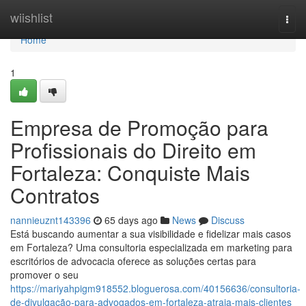
Home
wiishlist
Togg
navi
Home
1
Empresa de Promoção para
Profissionais do Direito em
Fortaleza: Conquiste Mais
Contratos
nannieuznt143396
65 days ago
News
Discuss
Está buscando aumentar a sua visibilidade e fidelizar mais casos
em Fortaleza? Uma consultoria especializada em marketing para
escritórios de advocacia oferece as soluções certas para
promover o seu
https://mariyahpigm918552.bloguerosa.com/40156636/consultoria-
de-divulgação-para-advogados-em-fortaleza-atraia-mais-clientes