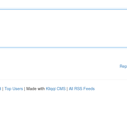
Rep
d
|
Top Users
| Made with
Kliqqi CMS
|
All RSS Feeds