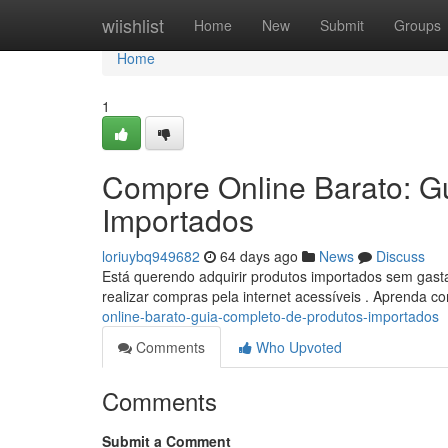
Home
wiishlist
Home
New
Submit
Groups
Home
1
Compre Online Barato: G
Importados
loriuybq949682
64 days ago
News
Discuss
Está querendo adquirir produtos importados sem gasta
realizar compras pela internet acessíveis . Aprenda 
online-barato-guia-completo-de-produtos-importados
Comments
Who Upvoted
Comments
Submit a Comment