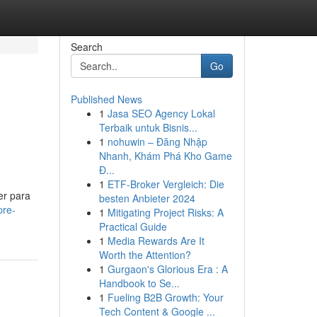
Search
Go
Published News
1
Jasa SEO Agency Lokal
Terbaik untuk Bisnis...
1
nohuwin – Đăng Nhập
Nhanh, Khám Phá Kho Game
Đ...
1
ETF-Broker Vergleich: Die
er para
besten Anbieter 2024
pre-
1
Mitigating Project Risks: A
Practical Guide
1
Media Rewards Are It
Worth the Attention?
1
Gurgaon's Glorious Era : A
Handbook to Se...
1
Fueling B2B Growth: Your
Tech Content & Google ...