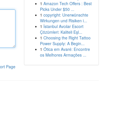
1
Amazon Tech Offers : Best
Picks Under $50 ...
1
copyright: Unerwünschte
Wirkungen und Risiken i...
1
İstanbul Avcılar Escort
Çözümleri: Kaliteli Eşl...
1
Choosing the Right Tattoo
Power Supply: A Begin...
1
Ótica em Avaré: Encontre
os Melhores Armações ...
ort Page