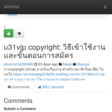
Home
wiishlist
Togg
navi
Home
1
u31vip copyright: วิธีเข้าใช้งาน
และขั้นตอนการสมัคร
phoenixrtoj399986
63 days ago
News
Discuss
การcopyright u31vip อาจเป็นเรื่องง่าย สำหรับ สมาชิกใหม่ ที่ยัง ไม่
แน่ใจ
https://ammargwgi376658.eedblog.com/41721368/u31vip-
เข-าส-ระบบ-ว-ธ-เข-าใช-งานและข-นตอนการสม-คร
Comments
Who Upvoted
Comments
Submit a Comment