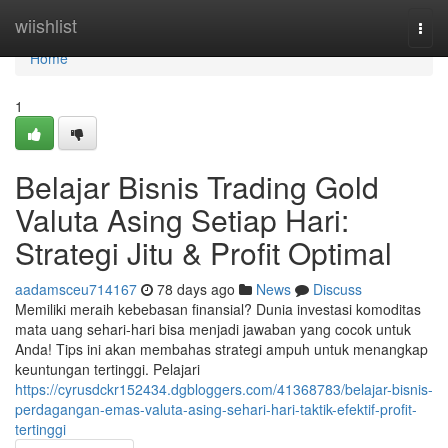
Home
wiishlist
Togg
navi
Home
1
Belajar Bisnis Trading Gold
Valuta Asing Setiap Hari:
Strategi Jitu & Profit Optimal
aadamsceu714167
78 days ago
News
Discuss
Memiliki meraih kebebasan finansial? Dunia investasi komoditas
mata uang sehari-hari bisa menjadi jawaban yang cocok untuk
Anda! Tips ini akan membahas strategi ampuh untuk menangkap
keuntungan tertinggi. Pelajari
https://cyrusdckr152434.dgbloggers.com/41368783/belajar-bisnis-
perdagangan-emas-valuta-asing-sehari-hari-taktik-efektif-profit-
tertinggi