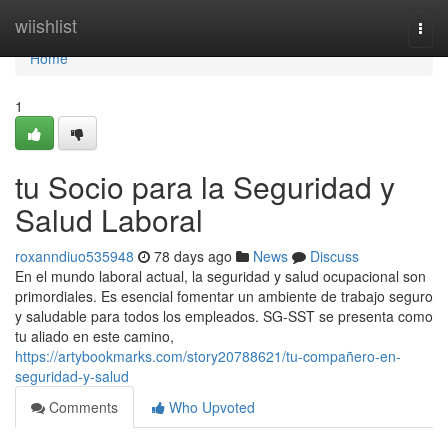
Home
wiishlist
Togg
navi
Home
1
tu Socio para la Seguridad y
Salud Laboral
roxanndiuo535948
78 days ago
News
Discuss
En el mundo laboral actual, la seguridad y salud ocupacional son
primordiales. Es esencial fomentar un ambiente de trabajo seguro
y saludable para todos los empleados. SG-SST se presenta como
tu aliado en este camino,
https://artybookmarks.com/story20788621/tu-compañero-en-
seguridad-y-salud
Comments
Who Upvoted