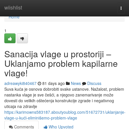
Home
wiishlist
Togg
navi
Home
1
Sanacija vlage u prostoriji –
Uklanjamo problem kapilarne
vlage!
adreawyki840467
81 days ago
News
Discuss
Suva kuća je osnova dobrobiti svake ustanove. Nažalost, problem
nastanka vlage je sve češći, a njegovo zanemarivanje može
dovesti do velikih oštećenja konstrukcije zgrade i negativnog
uticaja na zdravlje
https://karimowns583187.aboutyoublog.com/51672731/uklanjanje-
vlage-u-kući-eliminišemo-problem-vlage
Comments
Who Upvoted