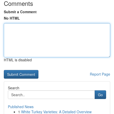
Comments
Submit a Comment
No HTML
HTML is disabled
Report Page
Search
Go
Published News
1
White Turkey Varieties: A Detailed Overview