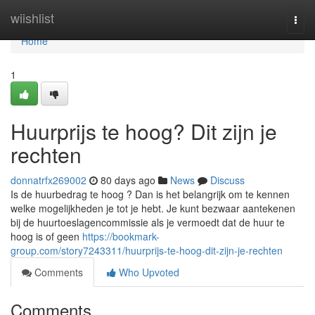
Home
wiishlist
Togg
navi
Home
1
Huurprijs te hoog? Dit zijn je
rechten
donnatrfx269002
80 days ago
News
Discuss
Is de huurbedrag te hoog ? Dan is het belangrijk om te kennen
welke mogelijkheden je tot je hebt. Je kunt bezwaar aantekenen
bij de huurtoeslagencommissie als je vermoedt dat de huur te
hoog is of geen
https://bookmark-
group.com/story7243311/huurprijs-te-hoog-dit-zijn-je-rechten
Comments
Who Upvoted
Comments