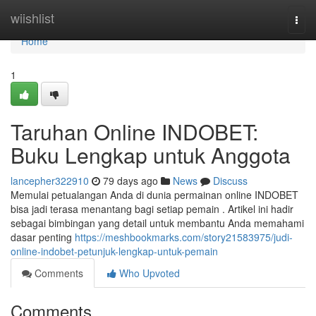
Home
wiishlist
Togg
navi
Home
1
Taruhan Online INDOBET:
Buku Lengkap untuk Anggota
lancepher322910
79 days ago
News
Discuss
Memulai petualangan Anda di dunia permainan online INDOBET
bisa jadi terasa menantang bagi setiap pemain . Artikel ini hadir
sebagai bimbingan yang detail untuk membantu Anda memahami
dasar penting
https://meshbookmarks.com/story21583975/judi-
online-indobet-petunjuk-lengkap-untuk-pemain
Comments
Who Upvoted
Comments