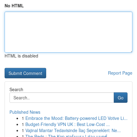
No HTML
HTML is disabled
Report Page
Search
Go
Published News
1
Embrace the Mood: Battery-powered LED Votive Li...
1
Budget-Friendly VPN UK : Best Low-Cost ...
1
Vajinal Mantar Tedavisinde İlaç Seçenekleri: Ne...
1
The Reds : The Kop ฟอร์มแรง ! ส่อง แมตช์ ...