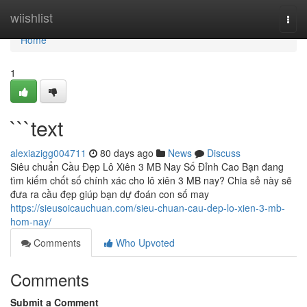
Home
wiishlist
Togg
navi
Home
1
```text
alexiazigg004711
80 days ago
News
Discuss
Siêu chuẩn Cầu Đẹp Lô Xiên 3 MB Nay Số Đỉnh Cao Bạn đang
tìm kiếm chốt số chính xác cho lô xiên 3 MB nay? Chia sẻ này sẽ
đưa ra cầu đẹp giúp bạn dự đoán con số may
https://sieusoicauchuan.com/sieu-chuan-cau-dep-lo-xien-3-mb-
hom-nay/
Comments
Who Upvoted
Comments
Submit a Comment