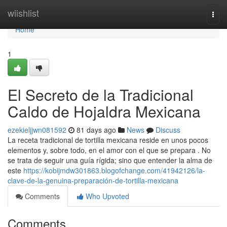
Home
wiishlist
Togg
navi
Home
1
El Secreto de la Tradicional
Caldo de Hojaldra Mexicana
ezekieljjwn081592
81 days ago
News
Discuss
La receta tradicional de tortilla mexicana reside en unos pocos
elementos y, sobre todo, en el amor con el que se prepara . No
se trata de seguir una guía rígida; sino que entender la alma de
este
https://kobijmdw301863.blogofchange.com/41942126/la-
clave-de-la-genuina-preparación-de-tortilla-mexicana
Comments
Who Upvoted
Comments