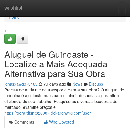
Home
wiishlist
Togg
navi
Home
1
Aluguel de Guindaste -
Localize a Mais Adequada
Alternativa para Sua Obra
jonasxawg073189
79 days ago
News
Discuss
Precisa de andaime de transporte para a sua obra? O aluguel de
máquina é a solução mais para diminuir despesas e garantir a
eficiência do seu trabalho. Pesquise as diversas locadoras do
mercado, examine preços e
https://gerardfsnt828907.dekaronwiki.com/user
Comments
Who Upvoted