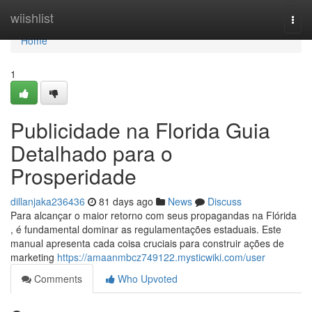
Home
wiishlist
Togg
navi
Home
1
Publicidade na Florida Guia
Detalhado para o
Prosperidade
dillanjaka236436
81 days ago
News
Discuss
Para alcançar o maior retorno com seus propagandas na Flórida
, é fundamental dominar as regulamentações estaduais. Este
manual apresenta cada coisa cruciais para construir ações de
marketing
https://amaanmbcz749122.mysticwiki.com/user
Comments
Who Upvoted