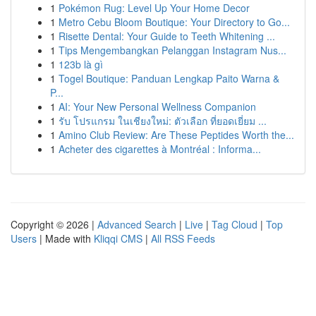
1
Pokémon Rug: Level Up Your Home Decor
1
Metro Cebu Bloom Boutique: Your Directory to Go...
1
Risette Dental: Your Guide to Teeth Whitening ...
1
Tips Mengembangkan Pelanggan Instagram Nus...
1
123b là gì
1
Togel Boutique: Panduan Lengkap Paito Warna &
P...
1
AI: Your New Personal Wellness Companion
1
รับ โปรแกรม ในเชียงใหม่: ตัวเลือก ที่ยอดเยี่ยม ...
1
Amino Club Review: Are These Peptides Worth the...
1
Acheter des cigarettes à Montréal : Informa...
Copyright © 2026 |
Advanced Search
|
Live
|
Tag Cloud
|
Top
Users
| Made with
Kliqqi CMS
|
All RSS Feeds