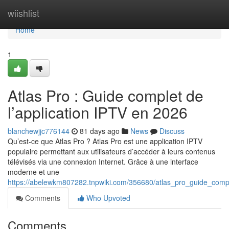
Home
wiishlist
Home
1
Atlas Pro : Guide complet de
l’application IPTV en 2026
blanchewjjc776144
81 days ago
News
Discuss
Qu’est-ce que Atlas Pro ? Atlas Pro est une application IPTV
populaire permettant aux utilisateurs d’accéder à leurs contenus
télévisés via une connexion Internet. Grâce à une interface
moderne et une
https://abelewkm807282.tnpwiki.com/356680/atlas_pro_guide_comp
Comments
Who Upvoted
Comments