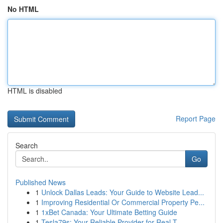
No HTML
HTML is disabled
Report Page
Search
Go
Published News
1
Unlock Dallas Leads: Your Guide to Website Lead...
1
Improving Residential Or Commercial Property Pe...
1
1xBet Canada: Your Ultimate Betting Guide
1
Tesla79s: Your Reliable Provider for Real T...