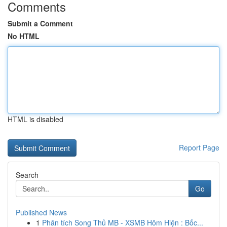
Comments
Submit a Comment
No HTML
HTML is disabled
Report Page
Search
Go
Published News
1
Phân tích Song Thủ MB - XSMB Hôm Hiện : Bốc...