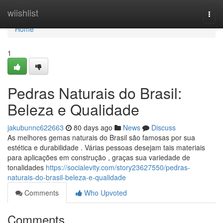
Home
wiishlist
Togg
navi
Home
1
Pedras Naturais do Brasil:
Beleza e Qualidade
jakubunnc622663
80 days ago
News
Discuss
As melhores gemas naturais do Brasil são famosas por sua
estética e durabilidade . Várias pessoas desejam tais materiais
para aplicações em construção , graças sua variedade de
tonalidades
https://socialevity.com/story23627550/pedras-
naturais-do-brasil-beleza-e-qualidade
Comments
Who Upvoted
Comments