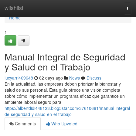
Home
wiishlist
Togg
navi
Home
1
Manual Integral de Seguridad
y Salud en el Trabajo
lucyarrl469648
82 days ago
News
Discuss
En la actualidad, las empresas deben priorizar la bienestar y
salud de sus personal. Esta guía ofrece una visión completa
sobre cómo implementar un programa eficaz que garantice un
ambiente laboral seguro para
https://albertdidi448123.blog5star.com/37610661/manual-integral-
de-seguridad-y-salud-en-el-trabajo
Comments
Who Upvoted