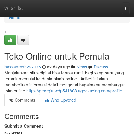
Home
wiishlist
Togg
navi
Home
1
Toko Online untuk Pemula
hassanrnxh227075
82 days ago
News
Discuss
Menjalankan situs digital bisa terasa rumit bagi yang baru yang
tertarik memulai ke dunia bisnis online . Artikel ini akan
memberikan informasi detail mengenai bagaimana membangun
toko online
https://georgiatwdp541868.ageeksblog.com/profile
Comments
Who Upvoted
Comments
Submit a Comment
No HTML