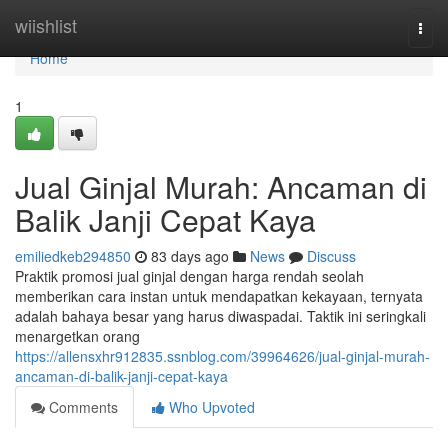
Home
wiishlist
Togg
navi
Home
1
Jual Ginjal Murah: Ancaman di
Balik Janji Cepat Kaya
emiliedkeb294850
83 days ago
News
Discuss
Praktik promosi jual ginjal dengan harga rendah seolah
memberikan cara instan untuk mendapatkan kekayaan, ternyata
adalah bahaya besar yang harus diwaspadai. Taktik ini seringkali
menargetkan orang
https://allensxhr912835.ssnblog.com/39964626/jual-ginjal-murah-
ancaman-di-balik-janji-cepat-kaya
Comments
Who Upvoted