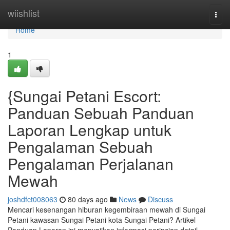
Home
wiishlist
Togg
navi
Home
1
{Sungai Petani Escort:
Panduan Sebuah Panduan
Laporan Lengkap untuk
Pengalaman Sebuah
Pengalaman Perjalanan
Mewah
joshdfct008063
80 days ago
News
Discuss
Mencari kesenangan hiburan kegembiraan mewah di Sungai
Petani kawasan Sungai Petani kota Sungai Petani? Artikel