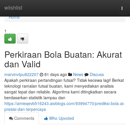
Home
wiishlist
Togg
navi
Home
1
Perkiraan Bola Buatan: Akurat
dan Valid
marvinvtpu822207
81 days ago
News
Discuss
Apakah perkiraan pertandingan futsal? Tidak kecewa lagi! Berkat
teknologi ramalan futsal buatan, kami menyediakan analisis
sangat tepat dan reliable. Algoritma kami ditingkatkan secara
berdasarkan statistik lampau dan
https://amieqevb516243.aioblogs.com/93994770/prediksi-bola-ai-
presisi-dan-terpercaya
Comments
Who Upvoted