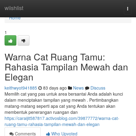
Home
wiishlist
Togg
navi
Home
1
Warna Cat Ruang Tamu:
Rahasia Tampilan Mewah dan
Elegan
keithwyot941885
83 days ago
News
Discuss
Memilih cat yang pas untuk area bersantai Anda adalah kunci
dalam menciptakan tampilan yang mewah . Pertimbangkan
matang-matang seperti apa cat yang Anda tentukan akan
membentuk penerangan ruangan dan
https://caraijit587817.activosblog.com/39877772/warna-cat-
ruang-tamu-rahasia-tampilan-mewah-dan-elegan
Comments
Who Upvoted