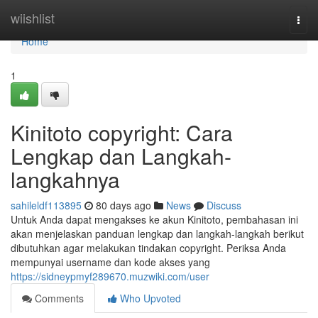
Home
wiishlist
Togg
navi
Home
1
Kinitoto copyright: Cara
Lengkap dan Langkah-
langkahnya
sahileldf113895
80 days ago
News
Discuss
Untuk Anda dapat mengakses ke akun Kinitoto, pembahasan ini
akan menjelaskan panduan lengkap dan langkah-langkah berikut
dibutuhkan agar melakukan tindakan copyright. Periksa Anda
mempunyai username dan kode akses yang
https://sidneypmyf289670.muzwiki.com/user
Comments
Who Upvoted