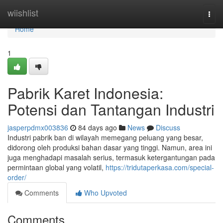
Home
wiishlist
Togg
navi
Home
1
Pabrik Karet Indonesia:
Potensi dan Tantangan Industri
jasperpdmx003836
84 days ago
News
Discuss
Industri pabrik ban di wilayah memegang peluang yang besar,
didorong oleh produksi bahan dasar yang tinggi. Namun, area ini
juga menghadapi masalah serius, termasuk ketergantungan pada
permintaan global yang volatil,
https://tridutaperkasa.com/special-
order/
Comments
Who Upvoted
Comments