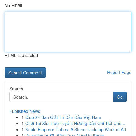
No HTML
HTML is disabled
Report Page
Search
Go
Published News
1
Club 24 Sàn Giải Trí Dẫn Đầu Việt Nam
1
Chơi Tài Xỉu Trực Tuyến: Hướng Dẫn Chi Tiết Cho...
1
Noble Emperor Cubes: A Stone Tabletop Work of Art
1
Decoding ee88: What You Need to Know