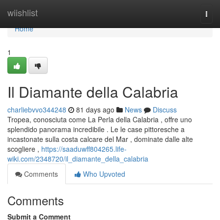
Home
wiishlist
Togg
navi
Home
1
Il Diamante della Calabria
charliebvvo344248
81 days ago
News
Discuss
Tropea, conosciuta come La Perla della Calabria , offre uno
splendido panorama incredibile . Le le case pittoresche a
incastonate sulla costa calcare del Mar , dominate dalle alte
scogliere ,
https://saaduwff804265.life-
wiki.com/2348720/il_diamante_della_calabria
Comments
Who Upvoted
Comments
Submit a Comment