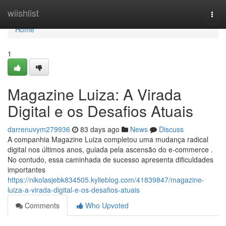
Home
wiishlist
Togg
navi
Home
1
Magazine Luiza: A Virada
Digital e os Desafios Atuais
darrenuvym279936
83 days ago
News
Discuss
A companhia Magazine Luiza completou uma mudança radical
digital nos últimos anos, guiada pela ascensão do e-commerce .
No contudo, essa caminhada de sucesso apresenta dificuldades
importantes
https://nikolasjebk834505.kylieblog.com/41839847/magazine-
luiza-a-virada-digital-e-os-desafios-atuais
Comments
Who Upvoted