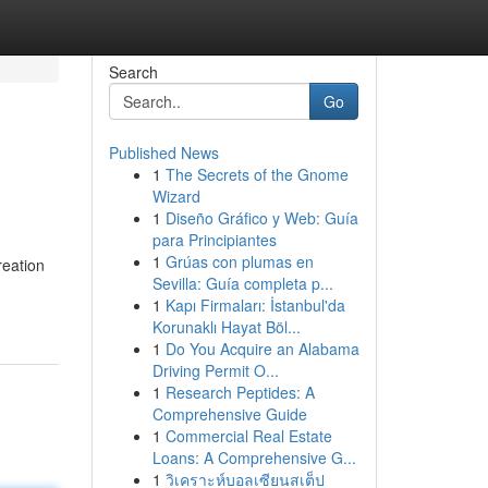
Search
Go
Published News
1
The Secrets of the Gnome
Wizard
1
Diseño Gráfico y Web: Guía
para Principiantes
1
Grúas con plumas en
reation
Sevilla: Guía completa p...
1
Kapı Firmaları: İstanbul'da
Korunaklı Hayat Böl...
1
Do You Acquire an Alabama
Driving Permit O...
1
Research Peptides: A
Comprehensive Guide
1
Commercial Real Estate
Loans: A Comprehensive G...
1
วิเคราะห์บอลเซียนสเต็ป