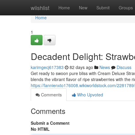
Home
wiishlist
Home
New
Submit
Groups
Home
1
Decadent Delight: Straw
karimgecj617383
82 days ago
News
Discuss
Get ready to swoon pure bliss with Cream Deluxe Stra
blends the vibrant flavor of ripe strawberries with the 
https://fannienxto176008.wikiworldstock.com/228178
Comments
Who Upvoted
Comments
Submit a Comment
No HTML