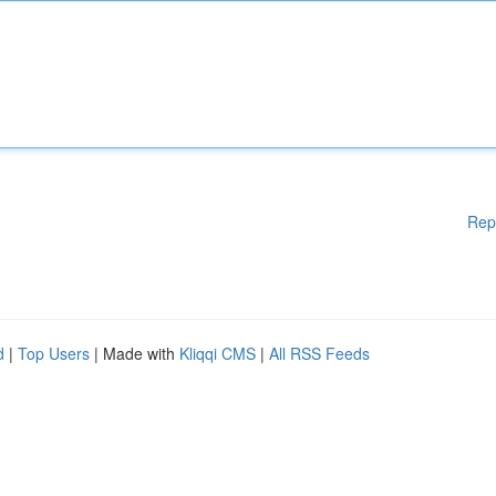
Rep
d
|
Top Users
| Made with
Kliqqi CMS
|
All RSS Feeds