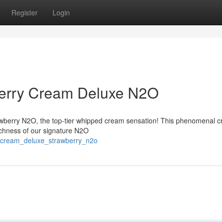
Register
Login
berry Cream Deluxe N2O
wberry N2O, the top-tier whipped cream sensation! This phenomenal c
richness of our signature N2O
9/cream_deluxe_strawberry_n2o